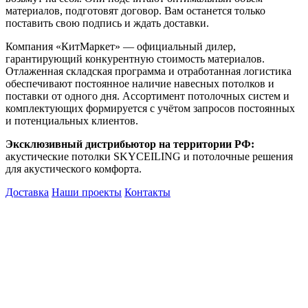
материалов, подготовят договор. Вам останется только
поставить свою подпись и ждать доставки.
Компания «КитМаркет» — официальный дилер,
гарантирующий конкурентную стоимость материалов.
Отлаженная складская программа и отработанная логистика
обеспечивают постоянное наличие навесных потолков и
поставки от одного дня. Ассортимент потолочных систем и
комплектующих формируется с учётом запросов постоянных
и потенциальных клиентов.
Эксклюзивный дистрибьютор на территории РФ:
акустические потолки
SKYCEILING
и потолочные решения
для акустического комфорта.
Доставка
Наши проекты
Контакты
КитМаркет-Ростов - оптовая
продажа подвесных потолков
Официальный представитель
Armstrong, Албес, Cesal, Knauf
Ceilings, Бард, Ecophon, AMF,
Grand Line, Д-Строй, Люмсвет.