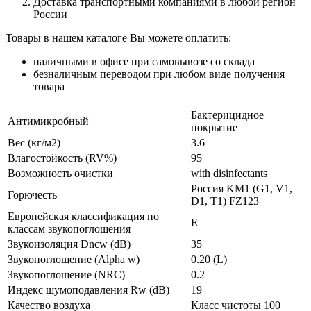
Доставка транспортными компаниями в любой регион
России
Товары в нашем каталоге Вы можете оплатить:
наличными в офисе при самовывозе со склада
безналичным переводом при любом виде получения
товара
Бактерицидное
Антимикробный
покрытие
Вес (кг/м2)
3.6
Влагостойкость (RV%)
95
Возможность очистки
with disinfectants
Россия KM1 (G1, V1,
Горючесть
D1, T1) FZ123
Европейская классификация по
E
классам звукопоглощения
Звукоизоляция Dncw (dB)
35
Звукопоглощение (Alpha w)
0.20 (L)
Звукопоглощение (NRC)
0.2
Индекс шумоподавления Rw (dB)
19
Качество воздуха
Класс чистоты 100