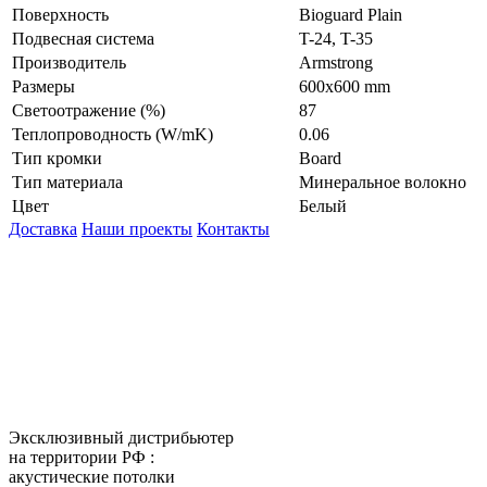
Поверхность
Bioguard Plain
Подвесная система
T-24, T-35
Производитель
Armstrong
Размеры
600x600 mm
Светоотражение (%)
87
Теплопроводность (W/mK)
0.06
Тип кромки
Board
Тип материала
Минеральное волокно
Цвет
Белый
Доставка
Наши проекты
Контакты
КитМаркет-Ростов - оптовая
продажа подвесных потолков
Официальный представитель
Armstrong, Албес, Cesal, Knauf
Ceilings, Бард, Ecophon, AMF,
Grand Line, Д-Строй, Люмсвет.
Эксклюзивный дистрибьютер
на территории РФ :
акустические потолки